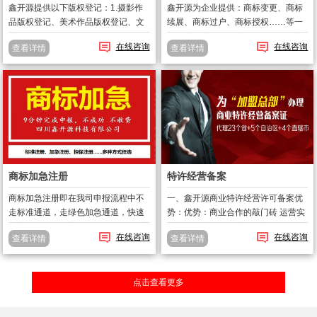
鑫开源提供以下版权登记：1.摄影作
鑫开源为企业提供：商标变更、商标
品版权登记、美术作品版权登记、文
续展、商标过户、商标授权……等一
字作品版权登记、计算机软件著作
些了商标注册后的维持服务；包括商
在线咨询
在线咨询
查看详情
查看详情
权、影视作品版权登记、录音制品版
标撤三、商标答辩、商标异议等。
权登记、网站软件著作权登记；2.版
一、什么情况下，商标需要及时做变
权转让、版权变更。版权有效期：1、
更？1、 公司名称工商登记发生变
自然...
化；2、 ...
商标加急注册
特许经营备案
商标加急注册即在我司申报流程中不
一、鑫开源商业特许经营许可备案优
走标准通道，走绿色加急通道，快速
势：优势：商业合作的敲门砖 运营实
提交，鑫开源独家只需要9分钟即可完
力的体现福利：能享受政府的红利 有
在线咨询
在线咨询
查看详情
查看详情
成申报。正常申报需要3天的，鑫开源
利依据合法：合法合规的重要凭证 行
承诺9分钟完成注册申报。在申报时间
业进入必备前置二、什么是商业特许
上大大的提前和抢先。牢牢把握住商
经营: 商业特许经营，是指拥有...
点击查看更多
标...