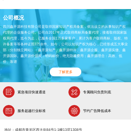
公司概况
四川鑫开源科技有限公司是取得国家知识产权局备案，依法设立的从事知识产权
代理的企业服务公司。公司自2017年正式取得商标局备案代理，接着取得国家版
权局代理，迄今为止，已服务全国1万多家客户，累计为客户取得商标、版权、特
许备案等等各种证照3万余件。如今，公司以知识产权为核心，已经形成五大事业
部（分别独立网站）：鑫开源知产、鑫开源特许、鑫开源企服、鑫开源实缴、鑫
开源国际。鑫开源价值观：明码标价，绝无隐藏费用；鑫开源理念：高效、低
价、靠谱
了解更多
紧急项目快速通道
专属顾问负责到底
服务超越行业标准
节约广告降低成本
地址：成都市青羊区西大街84号1-1幢13层1308号