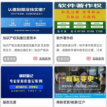
知识产权实缴注册资本
软件著作权
知识产权合规实缴就找鑫开源 告别垫
鑫开源快速办理：软件著作权登记注
资压力，拥抱合规红利｜知识产权实
册、成都软件著作权登记注册、计算
缴，1–2 个月帮企业轻松完成注册资
机软件版权登记注册、及各种版权代
在线咨询
在线咨询
查看详情
查看详情
本实缴。 在新《公司法》监管趋严的
办。鑫开源屠老师：软件著作权查
背景下，注册资本实缴已不是 “可选
询、软件著作权变更、软件著作权撤
项”，而是企业生存发展的 “...
销、软件著作权转让。鑫开源金牌产
品：1、软...
版权注册
商标变更/续展/过户