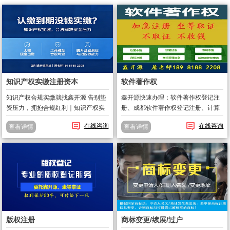
知识产权实缴注册资本
软件著作权
知识产权合规实缴就找鑫开源 告别垫
鑫开源快速办理：软件著作权登记注
资压力，拥抱合规红利｜知识产权实
册、成都软件著作权登记注册、计算
缴，1–2 个月帮企业轻松完成注册资
机软件版权登记注册、及各种版权代
在线咨询
在线咨询
查看详情
查看详情
本实缴。 在新《公司法》监管趋严的
办。鑫开源屠老师：软件著作权查
背景下，注册资本实缴已不是 “可选
询、软件著作权变更、软件著作权撤
项”，而是企业生存发展的 “...
销、软件著作权转让。鑫开源金牌产
品：1、软...
版权注册
商标变更/续展/过户