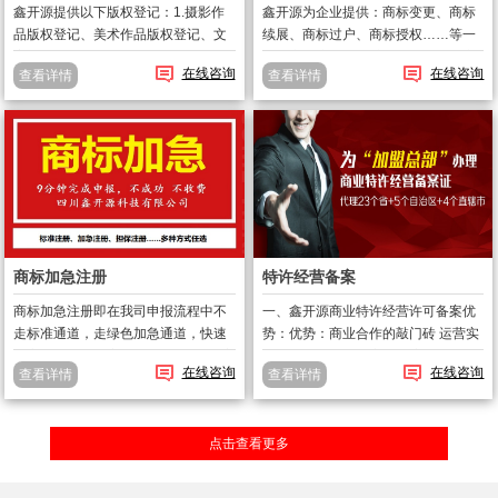
鑫开源提供以下版权登记：1.摄影作
鑫开源为企业提供：商标变更、商标
品版权登记、美术作品版权登记、文
续展、商标过户、商标授权……等一
字作品版权登记、计算机软件著作
些了商标注册后的维持服务；包括商
在线咨询
在线咨询
查看详情
查看详情
权、影视作品版权登记、录音制品版
标撤三、商标答辩、商标异议等。
权登记、网站软件著作权登记；2.版
一、什么情况下，商标需要及时做变
权转让、版权变更。版权有效期：1、
更？1、 公司名称工商登记发生变
自然...
化；2、 ...
商标加急注册
特许经营备案
商标加急注册即在我司申报流程中不
一、鑫开源商业特许经营许可备案优
走标准通道，走绿色加急通道，快速
势：优势：商业合作的敲门砖 运营实
提交，鑫开源独家只需要9分钟即可完
力的体现福利：能享受政府的红利 有
在线咨询
在线咨询
查看详情
查看详情
成申报。正常申报需要3天的，鑫开源
利依据合法：合法合规的重要凭证 行
承诺9分钟完成注册申报。在申报时间
业进入必备前置二、什么是商业特许
上大大的提前和抢先。牢牢把握住商
经营: 商业特许经营，是指拥有...
点击查看更多
标...