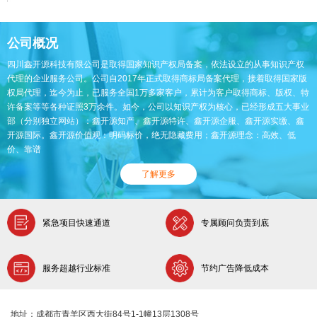
公司概况
四川鑫开源科技有限公司是取得国家知识产权局备案，依法设立的从事知识产权
代理的企业服务公司。公司自2017年正式取得商标局备案代理，接着取得国家版
权局代理，迄今为止，已服务全国1万多家客户，累计为客户取得商标、版权、特
许备案等等各种证照3万余件。如今，公司以知识产权为核心，已经形成五大事业
部（分别独立网站）：鑫开源知产、鑫开源特许、鑫开源企服、鑫开源实缴、鑫
开源国际。鑫开源价值观：明码标价，绝无隐藏费用；鑫开源理念：高效、低
价、靠谱
了解更多
紧急项目快速通道
专属顾问负责到底
服务超越行业标准
节约广告降低成本
地址：成都市青羊区西大街84号1-1幢13层1308号