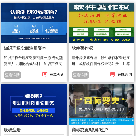
知识产权实缴注册资本
软件著作权
知识产权合规实缴就找鑫开源 告别垫
鑫开源快速办理：软件著作权登记注
资压力，拥抱合规红利｜知识产权实
册、成都软件著作权登记注册、计算
缴，1–2 个月帮企业轻松完成注册资
机软件版权登记注册、及各种版权代
在线咨询
在线咨询
查看详情
查看详情
本实缴。 在新《公司法》监管趋严的
办。鑫开源屠老师：软件著作权查
背景下，注册资本实缴已不是 “可选
询、软件著作权变更、软件著作权撤
项”，而是企业生存发展的 “...
销、软件著作权转让。鑫开源金牌产
品：1、软...
版权注册
商标变更/续展/过户