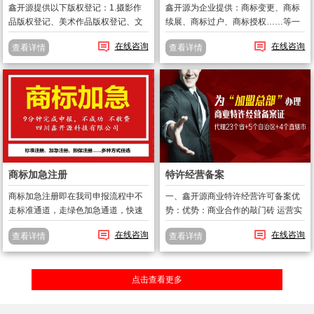
鑫开源提供以下版权登记：1.摄影作
鑫开源为企业提供：商标变更、商标
品版权登记、美术作品版权登记、文
续展、商标过户、商标授权……等一
字作品版权登记、计算机软件著作
些了商标注册后的维持服务；包括商
在线咨询
在线咨询
查看详情
查看详情
权、影视作品版权登记、录音制品版
标撤三、商标答辩、商标异议等。
权登记、网站软件著作权登记；2.版
一、什么情况下，商标需要及时做变
权转让、版权变更。版权有效期：1、
更？1、 公司名称工商登记发生变
自然...
化；2、 ...
商标加急注册
特许经营备案
商标加急注册即在我司申报流程中不
一、鑫开源商业特许经营许可备案优
走标准通道，走绿色加急通道，快速
势：优势：商业合作的敲门砖 运营实
提交，鑫开源独家只需要9分钟即可完
力的体现福利：能享受政府的红利 有
在线咨询
在线咨询
查看详情
查看详情
成申报。正常申报需要3天的，鑫开源
利依据合法：合法合规的重要凭证 行
承诺9分钟完成注册申报。在申报时间
业进入必备前置二、什么是商业特许
上大大的提前和抢先。牢牢把握住商
经营: 商业特许经营，是指拥有...
点击查看更多
标...