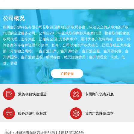
公司概况
四川鑫开源科技有限公司是取得国家知识产权局备案，依法设立的从事知识产权
代理的企业服务公司。公司自2017年正式取得商标局备案代理，接着取得国家版
权局代理，迄今为止，已服务全国1万多家客户，累计为客户取得商标、版权、特
许备案等等各种证照3万余件。如今，公司以知识产权为核心，已经形成五大事业
部（分别独立网站）：鑫开源知产、鑫开源特许、鑫开源企服、鑫开源实缴、鑫
开源国际。鑫开源价值观：明码标价，绝无隐藏费用；鑫开源理念：高效、低
价、靠谱
了解更多
紧急项目快速通道
专属顾问负责到底
服务超越行业标准
节约广告降低成本
地址：成都市青羊区西大街84号1-1幢13层1308号