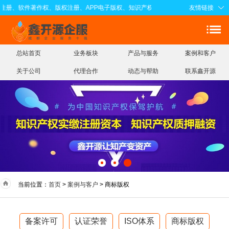
注册、软件著作权、版权注册、APP电子版权、知识产权实缴注册资本、知识产权质
友情链接
总站首页
业务板块
产品与服务
案例和客户
关于公司
代理合作
动态与帮助
联系鑫开源
当前位置：
首页
>
案例与客户
> 商标版权
备案许可
认证荣誉
ISO体系
商标版权