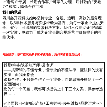
·✅
老客户专属：长期合作客户可享先办理、后付款的
“
安鑫
办
”
模式，降低合作门槛
我们的承诺
四川鑫开源科技始终坚持专业、合规、透明、高效的服务理
念，以5
年技术服务与实缴经验为基石，为每一家企业提供安
全、省心、可追溯的实缴解决方案。我们不仅帮助企业完成
一次实缴，更致力于成为企业长期合规经营与价值提升的可
靠伙伴。
特别推荐：知产资深服务专家屠俊先生，我们来看看他怎么说：
我是8年实战派知产师~屠老师
——搞营销的不懂专业，懂专业的不懂法律，懂法律的没有
实操，而我全都会！
跟我合作，不只是合作了一个业务，而是您额外得到了一个
全面顾问！
您的每一个问题，我都可以提供上中下三个方案，供参考选
择……
✅全面顾问=懂知识产权+工商财税+侵权维权+品牌运营+小