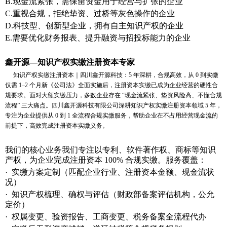
B.现金流紧张，需保留资金用于经营与扩张的企业
C.重视合规，拒绝垫资、过桥等灰色操作的企业
D.科技型、创新型企业，拥有自主知识产权的企业
E.需要优化财务报表、提升融资与招投标能力的企业
鑫开源
—
知识产权实缴注册资本专家
知识产权实缴注册资本｜四川鑫开源科技：
5 年深耕，合规高效，从
0 到实缴
仅需
1–2 个月新《公司法》全面实施后，注册资本实缴已成为企业经营的硬性合
规要求。面对大额实缴压力，多数企业存在
“现金流紧张、垫资风险高、不懂合规
流程
” 三大痛点。四川鑫开源科技有限公司深耕知识产权实缴注册资本领域
5 年，
专注为企业提供从
0 到
1 全流程合规实缴服务，帮助企业在不占用经营现金流的
前提下，高效完成注册资本实缴义务。
我们的核心业务我们专注以专利、软件著作权、商标等知识
产权，为企业完成注册资本 100%
合规实缴。服务覆盖：
·
实缴方案定制（匹配企业行业、注册资本金额、现金流状
况）
·
知识产权梳理、确权与评估（财政部备案评估机构，公允
定价）
·
权属变更、验资报告、工商变更、税务备案全流程代办