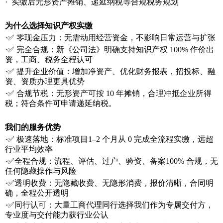
·
实缴后无形资产摊销、递延纳税等合规税务规划
为什么选择知识产权实缴
·✅
零现金压力：无需动用经营资金，不影响日常运营与扩张
·✅
完全合规：新《公司法》明确支持知识产权
100%
作价出
资，工商、税务全程认可
·✅
提升企业价值：增加净资产、优化财务报表，招投标、融
资、资质办理更具优势
·✅
合规节税：无形资产可按
10
年摊销，合理冲抵企业所得
税；符合条件可申请递延纳税。
我们的服务优势
·✅
极速落地：标准项目
1–2
个月从
0
完成全流程实缴，远超
行业平均效率
·✅
全程合规：流程、评估、过户、验资、备案
100%
合规，无
任何隐藏操作与风险
·✅
透明收费：无隐藏收费、无隐形消费，报价清晰，合同明
确，全程公开透明
·✅
同行认可：大量工商代理同行选择我们作为专属交付方，
专业度与交付能力获行业公认