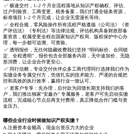
✅
极速交付，
1–2
个月全流程落地从知识产权确权、评估、
过户到验资、工商变更、税务备案，我们打通全链条资源，
标准项目
1–2
个月完成，让企业无需漫长等待。
✅
全程合规，零风险操作所有流程严格遵循《公司法》《资
产评估法》《专利法》等法律法规，评估机构具备财政部备
案资质，权属变更全程在国家知识产权局、版权保护中心办
理，每一步都可追溯、可查验。
✅
透明报价，无任何隐藏收费我们坚持
“
明码标价、合同锁
定、全程透明
”
，报价包含全部服务内容，无中途加价、无隐
形消费，让企业合作更安心。
✅
同行信赖，专业交付伙伴众多工商代理同行选择我们作为
实缴业务专属交付方，凭借扎实的技术能力、严谨的合规把
控和高效的执行效率，赢得行业一致认可。
✅
老客户专享：先办理，后付款为回馈长期支持我们的客
户，我们推出独家
“
安鑫办
”
专属服务，老客户可先启动实缴
流程，完成核心节点后再支付费用，真正降低合作门槛与资
金压力。
哪些企业行业时候做知识产权实缴？
A.注册资本金额高，现金出资压力大的企业