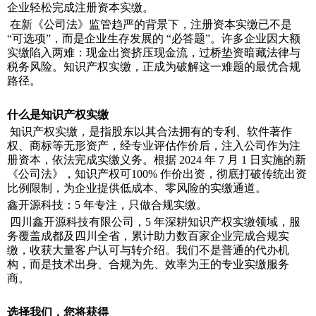
企业轻松完成注册资本实缴。
在新《公司法》监管趋严的背景下，注册资本实缴已不是
“
可选项
”
，而是企业生存发展的
“
必答题
”
。许多企业因大额
实缴陷入两难：现金出资挤压现金流，过桥垫资暗藏法律与
税务风险。知识产权实缴，正成为破解这一难题的最优合规
路径。
什么是知识产权实缴
知识产权实缴，是指股东以其合法拥有的专利、软件著作
权、商标等无形资产，经专业评估作价后，注入公司作为注
册资本，依法完成实缴义务。根据 2024
年
7
月
1
日实施的新
《公司法》，知识产权可
100%
作价出资，彻底打破传统出资
比例限制，为企业提供低成本、零风险的实缴通道。
鑫开源科技：5
年专注，只做合规实缴。
四川鑫开源科技有限公司，5
年深耕知识产权实缴领域，服
务覆盖成都及四川全省，累计助力数百家企业完成合规实
缴，收获大量客户认可与转介绍。我们不是普通的代办机
构，而是技术出身、合规为先、效率为王的专业实缴服务
商。
选择我们，您将获得